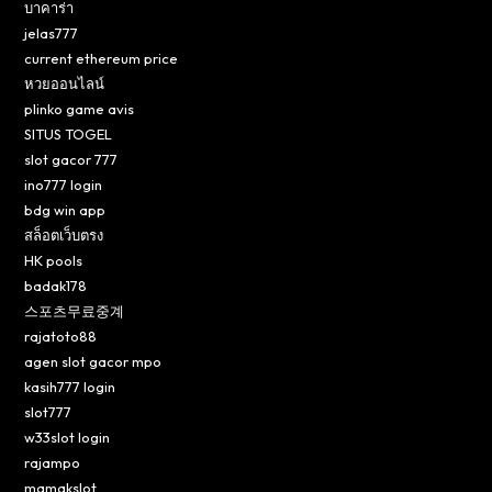
บาคาร่า
jelas777
current ethereum price
หวยออนไลน์
plinko game avis
SITUS TOGEL
slot gacor 777
ino777 login
bdg win app
สล็อตเว็บตรง
HK pools
badak178
스포츠무료중계
rajatoto88
agen slot gacor mpo
kasih777 login
slot777
w33slot login
rajampo
mamakslot