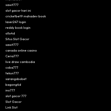
sawit777
slot gacor hari ini
cricketbet9 mahadev book
laser247 login
reddy book login
ollo4d
Situs Slot Gacor
sawit777
canada online casino
Ceria777
live draw cambodia
coba777
tekun777
sarangsbobet
bagong4d
ino777
slot gacor 777
Slot Gacor
Link Slot