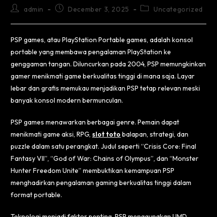
admin
December 3, 2025
Uncategorized
PSP games, atau PlayStation Portable games, adalah konsol
portable yang membawa pengalaman PlayStation ke
genggaman tangan. Diluncurkan pada 2004, PSP memungkinkan
gamer menikmati game berkualitas tinggi di mana saja. Layar
lebar dan grafis memukau menjadikan PSP tetap relevan meski
banyak konsol modern bermunculan.
PSP games menawarkan berbagai genre. Pemain dapat
menikmati game aksi, RPG,
slot toto
balapan, strategi, dan
puzzle dalam satu perangkat. Judul seperti “Crisis Core: Final
Fantasy VII”, “God of War: Chains of Olympus”, dan “Monster
Hunter Freedom Unite” membuktikan kemampuan PSP
menghadirkan pengalaman gaming berkualitas tinggi dalam
format portable.
Teknologi menjadi faktor penting. PSP menggunakan UMD