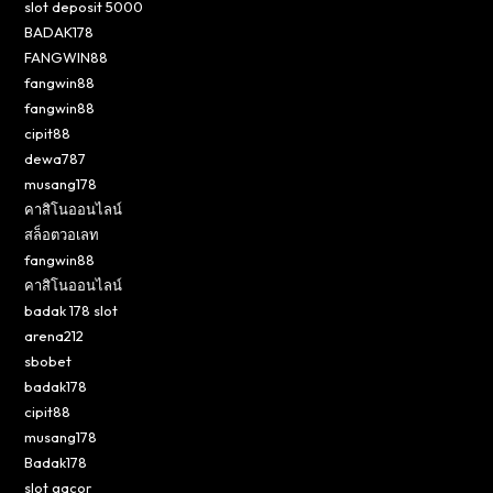
slot deposit 5000
BADAK178
FANGWIN88
fangwin88
fangwin88
cipit88
dewa787
musang178
คาสิโนออนไลน์
สล็อตวอเลท
fangwin88
คาสิโนออนไลน์
badak 178 slot
arena212
sbobet
badak178
cipit88
musang178
Badak178
slot gacor