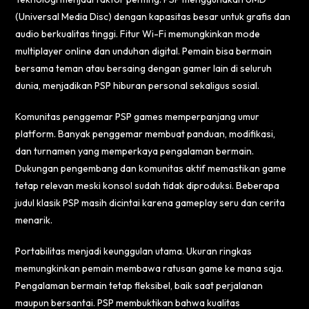
(Universal Media Disc) dengan kapasitas besar untuk grafis dan
audio berkualitas tinggi. Fitur Wi-Fi memungkinkan mode
multiplayer online dan unduhan digital. Pemain bisa bermain
bersama teman atau bersaing dengan gamer lain di seluruh
dunia, menjadikan PSP hiburan personal sekaligus sosial.
Komunitas penggemar PSP games memperpanjang umur
platform. Banyak penggemar membuat panduan, modifikasi,
dan turnamen yang memperkaya pengalaman bermain.
Dukungan pengembang dan komunitas aktif memastikan game
tetap relevan meski konsol sudah tidak diproduksi. Beberapa
judul klasik PSP masih dicintai karena gameplay seru dan cerita
menarik.
Portabilitas menjadi keunggulan utama. Ukuran ringkas
memungkinkan pemain membawa ratusan game ke mana saja.
Pengalaman bermain tetap fleksibel, baik saat perjalanan
maupun bersantai. PSP membuktikan bahwa kualitas