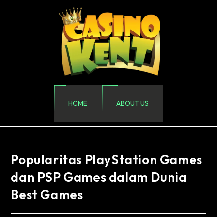
HOME
ABOUT US
Popularitas PlayStation Games
dan PSP Games dalam Dunia
Best Games