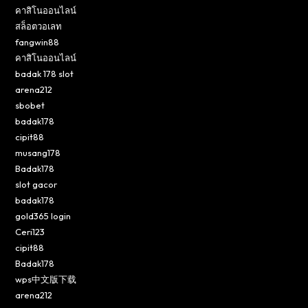
คาสิโนออนไลน์
สล็อตวอเลท
fangwin88
คาสิโนออนไลน์
badak 178 slot
arena212
sbobet
badak178
cipit88
musang178
Badak178
slot gacor
badak178
gold365 login
Ceri123
cipit88
Badak178
wps中文版下载
arena212