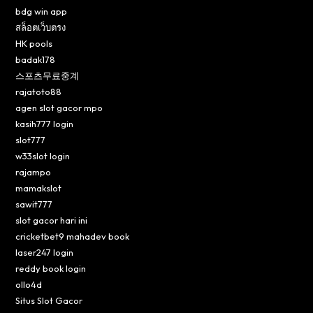
bdg win app
สล็อตเว็บตรง
HK pools
badak178
스포츠무료중계
rajatoto88
agen slot gacor mpo
kasih777 login
slot777
w33slot login
rajampo
mamakslot
sawit777
slot gacor hari ini
cricketbet9 mahadev book
laser247 login
reddy book login
ollo4d
Situs Slot Gacor