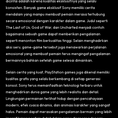
dicintai adalah karena kualitas eksklusifnya yang selalu
konsisten. Banyak game eksklusif Sony memiliki cerita
mendalam yang mampu membuat pemain merasa terhubung
secara emosional dengan karakter dalam game. Judul seperti
The Last of Us, God of War, dan Uncharted menjadi contoh
bagaimana sebuah game dapat memberikan pengalaman
seperti menonton film berkualitas tinggi. Selain menghadirkan
aksi seru, game-game tersebut juga menawarkan perjalanan
emosional yang membuat pemain terus mengingat pengalaman
bermainnya bahkan setelah game selesai dimainkan.
Selain cerita yang kuat, PlayStation games juga dikenal memiliki
kualitas grafis yang selalu berkembang di setiap generasi
konsol. Sony terus memanfaatkan teknologi terbaru untuk
menghadirkan dunia game yang lebih realistis dan detail.
Lingkungan permainan terlihat hidup dengan pencahayaan
modern, efek cuaca dinamis, dan animasi karakter yang sangat
halus. Pemain dapat merasakan pengalaman bermain yang lebih